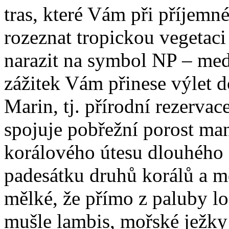
tras, které Vám při příjem
rozeznat tropickou vegetac
narazit na symbol NP – me
zážitek Vám přinese výlet 
Marin, tj. přírodní rezervac
spojuje pobřežní porost ma
korálového útesu dlouhého 
padesátku druhů korálů a mo
mělké, že přímo z paluby l
mušle lambis, mořské ježky 