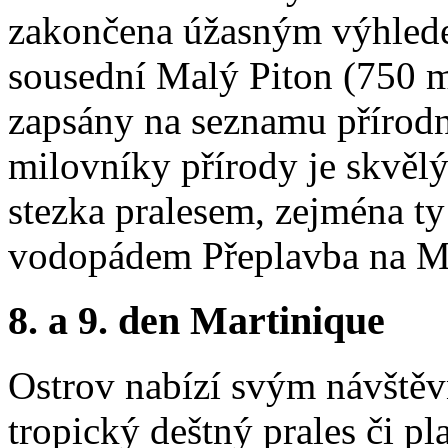
zakončena úžasným výhlede
sousední Malý Piton (750 m
zapsány na seznamu příro
milovníky přírody je skvěl
stezka pralesem, zejména t
vodopádem
Přeplavba na M
8. a 9. den Martinique
Ostrov nabízí svým návštěv
tropický deštný prales či p