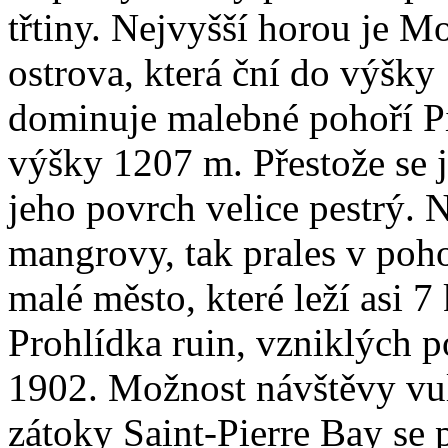
třtiny. Nejvyšší horou je M
ostrova, která ční do výšky
dominuje malebné pohoří Pi
výšky 1207 m. Přestože se j
jeho povrch velice pestrý. 
mangrovy, tak prales v poho
malé město, které leží asi 
Prohlídka ruin, vzniklých 
1902. Možnost návštěvy vu
zátoky Saint-Pierre Bay se p