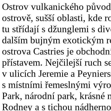
Ostrov vulkanického původu
ostrově, sušší oblasti, kde 
tu střídají s džunglemi s d
dalším bujným exotickým ro
ostrova Castries je obchod
přístavem. Nejčilejší ruch s
v ulicích Jeremie a Peyniers
s místními řemeslnými výro
Park, národní park, krásné 
Rodney a s tichou nádhernou