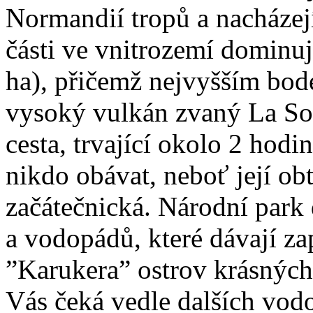
Normandií tropů a nacházejí
části ve vnitrozemí dominuj
ha), přičemž nejvyšším bod
vysoký vulkán zvaný La So
cesta, trvající okolo 2 hodi
nikdo obávat, neboť její ob
začátečnická. Národní park
a vodopádů, které dávají za
”Karukera” ostrov krásných
Vás čeká vedle dalších vod