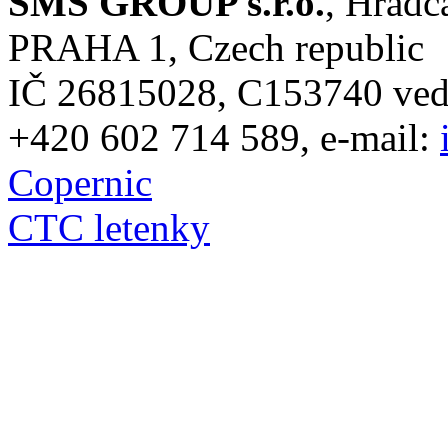
SMS GROUP s.r.o.
, Hradč
PRAHA 1, Czech republic
IČ 26815028, C153740 vede
+420 602 714 589, e-mail:
Copernic
CTC letenky