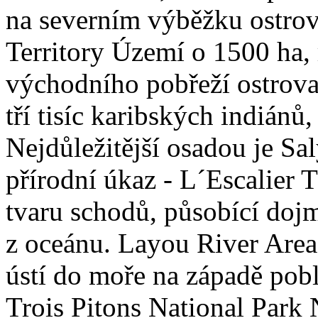
na severním výběžku ostro
Territory Území o 1500 ha, 
východního pobřeží ostrova
tří tisíc karibských indiánů
Nejdůležitější osadou je Sal
přírodní úkaz - L´Escalier 
tvaru schodů, působící doj
z oceánu. Layou River Area,
ústí do moře na západě pobl
Trois Pitons National Park N