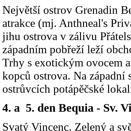
Největší ostrov Grenadin Be
atrakce (mj. Anthneal's Pri
jihu ostrova v zálivu Přátel
západním pobřeží leží obch
Trhy s exotickým ovocem a
kopců ostrova. Na západní 
ostrůvcích potápěčské lokali
4. a 5. den Bequia - Sv. 
Svatý Vincenc. Zelený a svěž