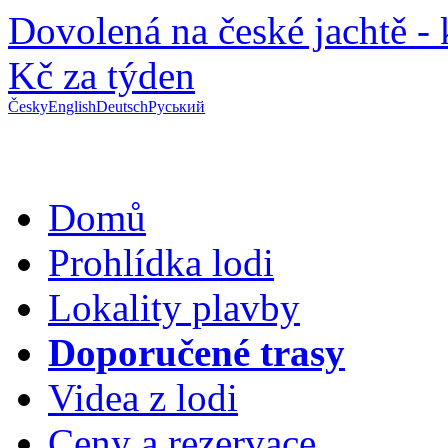
Dovolená na české jachtě -
Kč za týden
Česky
English
Deutsch
Руський
Domů
Prohlídka lodi
Lokality plavby
Doporučené trasy
Videa z lodi
Ceny a rezervace