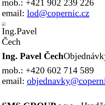
mob.: +421 902 239 226
email:
lod@copernic.cz
Ing. Pavel Čech
Objednávky
mob.: +420 602 714 589
email:
objednavky@coperni